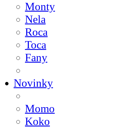
Monty
Nela
Roca
Toca
Fany
Novinky
Momo
Koko