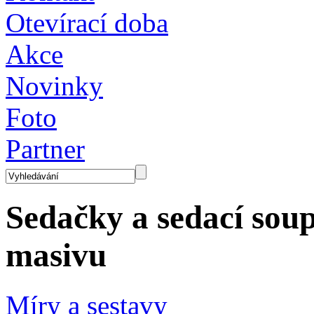
Otevírací doba
Akce
Novinky
Foto
Partner
Sedačky a sedací sou
masivu
Míry a sestavy