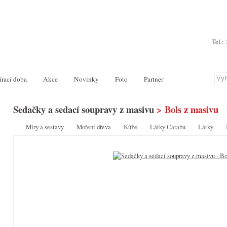
Tel.:
írací doba
Akce
Novinky
Foto
Partner
Sedačky a sedací soupravy z masivu
> Bols z masivu
Míry a sestavy
Moření dřeva
Kůže
Látky Carabu
Látky