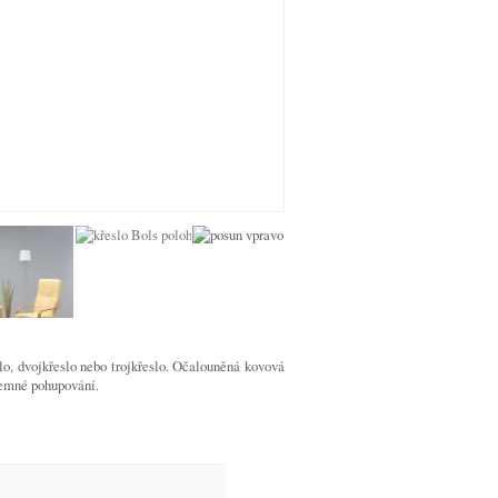
o, dvojkřeslo nebo trojkřeslo. Očalouněná kovová
jemné pohupování.