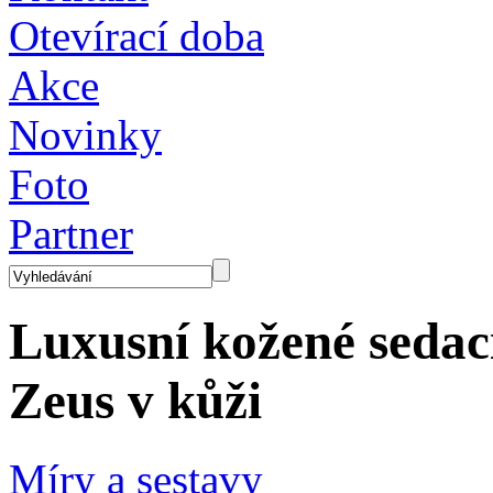
Otevírací doba
Akce
Novinky
Foto
Partner
Luxusní kožené sedac
Zeus v kůži
Míry a sestavy