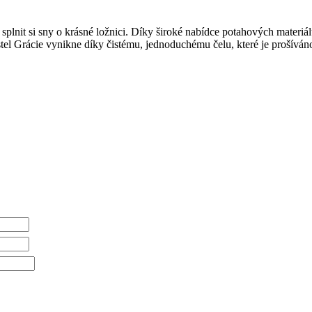
t si sny o krásné ložnici. Díky široké nabídce potahových materiálů j
stel Grácie vynikne díky čistému, jednoduchému čelu, které je prošíván