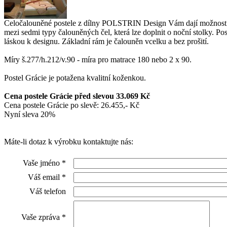
Celočalouněné postele z dílny POLSTRIN Design Vám dají možnost splni
mezi sedmi typy čalouněných čel, která lze doplnit o noční stolky. Po
láskou k designu. Základní rám je čalouněn vcelku a bez prošití.
Míry š.277/h.212/v.90 - míra pro matrace 180 nebo 2 x 90.
Postel Grácie je potažena kvalitní koženkou.
Cena postele Grácie před slevou 33.069 Kč
Cena postele Grácie po slevě:
26.455,- Kč
Nyní sleva 20%
Máte-li dotaz k výrobku kontaktujte nás:
Vaše jméno
*
Váš email
*
Váš telefon
Vaše zpráva
*