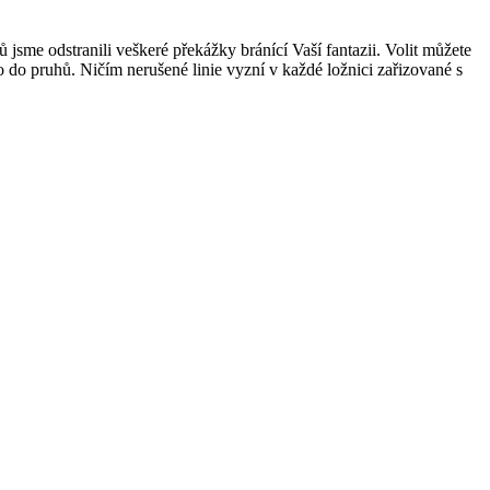
sme odstranili veškeré překážky bránící Vaší fantazii. Volit můžete
o do pruhů. Ničím nerušené linie vyzní v každé ložnici zařizované s