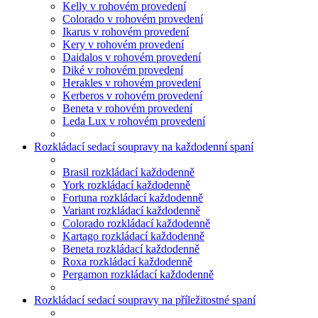
Kelly v rohovém provedení
Colorado v rohovém provedení
Ikarus v rohovém provedení
Kery v rohovém provedení
Daidalos v rohovém provedení
Diké v rohovém provedení
Herakles v rohovém provedení
Kerberos v rohovém provedení
Beneta v rohovém provedení
Leda Lux v rohovém provedení
Rozkládací sedací soupravy na každodenní spaní
Brasil rozkládací každodenně
York rozkládací každodenně
Fortuna rozkládací každodenně
Variant rozkládací každodenně
Colorado rozkládací každodenně
Kartago rozkládací každodenně
Beneta rozkládací každodenně
Roxa rozkládací každodenně
Pergamon rozkládací každodenně
Rozkládací sedací soupravy na příležitostné spaní