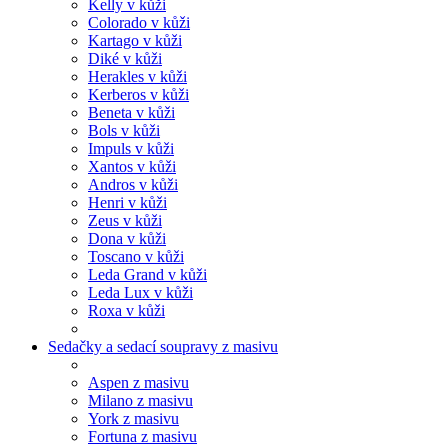
Kelly v kůži
Colorado v kůži
Kartago v kůži
Diké v kůži
Herakles v kůži
Kerberos v kůži
Beneta v kůži
Bols v kůži
Impuls v kůži
Xantos v kůži
Andros v kůži
Henri v kůži
Zeus v kůži
Dona v kůži
Toscano v kůži
Leda Grand v kůži
Leda Lux v kůži
Roxa v kůži
Sedačky a sedací soupravy z masivu
Aspen z masivu
Milano z masivu
York z masivu
Fortuna z masivu