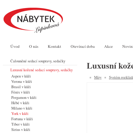
Úvod
O nás
Kontakt
Otevírací doba
Akce
Novin
Čalouněné sedací soupravy, sedačky
Luxusní kože
Luxusní kožené sedací soupravy, sedačky
Aspen v kůži
Míry
Systém rozklád
Verona v kůži
Brasil v kůži
Fénix v kůži
Pergamon v kůži
Hébé v kůži
Milano v kůži
York v kůži
Fortuna v kůži
Tiber v kůži
Sirius v kůži