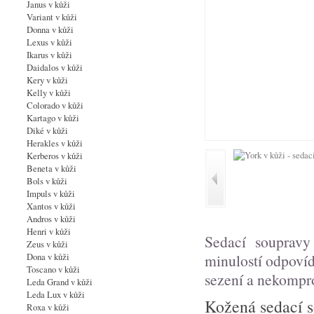
Janus v kůži
Variant v kůži
Donna v kůži
Lexus v kůži
Ikarus v kůži
Daidalos v kůži
Kery v kůži
Kelly v kůži
Colorado v kůži
Kartago v kůži
Diké v kůži
Herakles v kůži
Kerberos v kůži
Beneta v kůži
Bols v kůži
Impuls v kůži
Xantos v kůži
Andros v kůži
Henri v kůži
Sedací souprav
Zeus v kůži
minulostí odpoví
Dona v kůži
Toscano v kůži
sezení a nekompro
Leda Grand v kůži
Leda Lux v kůži
Kožená sedací s
Roxa v kůži