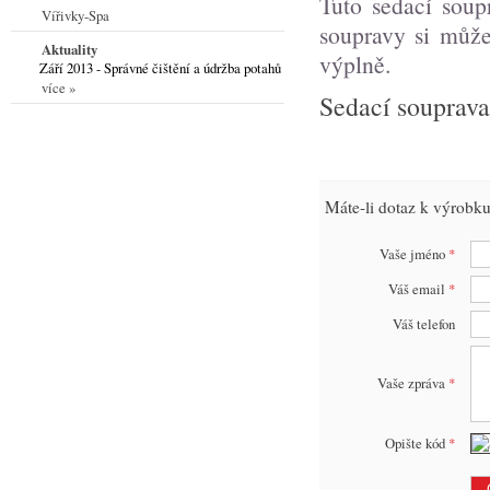
Tuto sedací soup
Vířivky-Spa
soupravy si může
Aktuality
výplně.
Září 2013 - Správné čištění a údržba potahů
více »
Sedací souprava
Máte-li dotaz k výrobku
Vaše jméno
*
Váš email
*
Váš telefon
Vaše zpráva
*
Opište kód
*