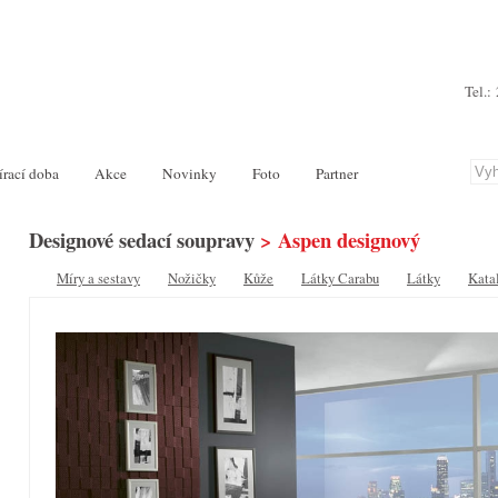
Tel.:
írací doba
Akce
Novinky
Foto
Partner
Designové sedací soupravy
> Aspen designový
Míry a sestavy
Nožičky
Kůže
Látky Carabu
Látky
Kata