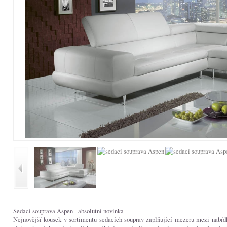
Sedací souprava Aspen - absolutní novinka
Nejnovější kousek v sortimentu sedacích souprav zaplňující mezeru mezi nabíd