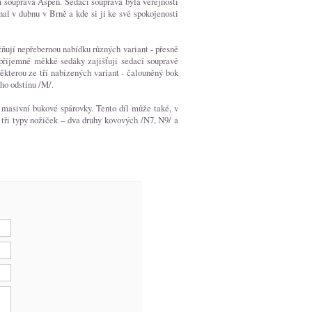
cí souprava Aspen. Sedací souprava byla veřejnosti
l v dubnu v Brně a kde si ji ke své spokojenosti
ňují nepřebernou nabídku různých variant - přesně
 příjemně měkké sedáky zajišťují sedací soupravě
ěkterou ze tří nabízených variant - čalouněný bok
ho odstínu /M/.
masivní bukové spárovky. Tento díl může také, v
 tři typy nožiček – dva druhy kovových /N7, N9/ a