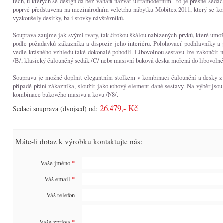
těch, u kterých se design dá bez váhání nazvat ultramoderním - to je přesně seda
poprvé představena na mezinárodním veletrhu nábytku Mobitex 2011, který se kona
vyzkoušely desítky, ba i stovky návštěvníků.
Souprava zaujme jak svými tvary, tak širokou škálou nabízených prvků, které umož
podle požadavků zákazníka a dispozic jeho interiéru. Polohovací podhlavníky a
vedle krásného vzhledu také dokonalé pohodlí. Libovolnou sestavu lze zakončit n
/B/, klasický čalouněný sedák /C/ nebo masivní buková deska mořená do libovolné
Soupravu je možné doplnit elegantním stolkem v kombinaci čalounění a desky z 
případě přání zákazníka, sloužit jako rohový element dané sestavy. Na výběr jsou
kombinace bukového masivu a kovu /N8/.
26.479,- Kč
Sedací souprava (dvojsed) od:
Máte-li dotaz k výrobku kontaktujte nás:
Vaše jméno
*
Váš email
*
Váš telefon
Vaše zpráva
*