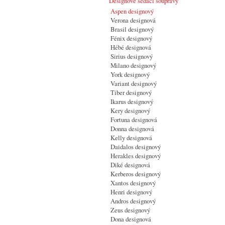
Designové sedací soupravy
Aspen designový
Verona designová
Brasil designový
Fénix designový
Hébé designová
Sirius designový
Milano designový
York designový
Variant designový
Tiber designový
Ikarus designový
Kery designový
Fortuna designová
Donna designová
Kelly designová
Daidalos designový
Herakles designový
Diké designová
Kerberos designový
Xantos designový
Henri designový
Andros designový
Zeus designový
Dona designová