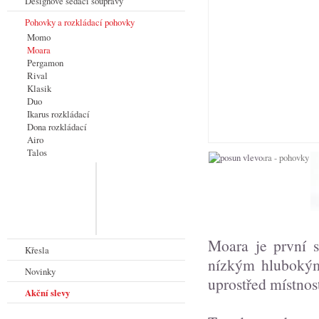
Designové sedací soupravy
Pohovky a rozkládací pohovky
Momo
Moara
Pergamon
Rival
Klasik
Duo
Ikarus rozkládací
Dona rozkládací
Airo
Talos
Moara je první s
Křesla
nízkým hlubokým
Novinky
uprostřed místnost
Akční slevy