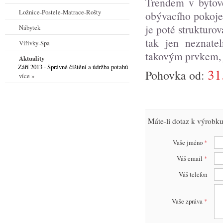
Trendem v bytové
Ložnice-Postele-Matrace-Rošty
obývacího pokoje 
je poté strukturo
Nábytek
tak jen neznatel
Vířivky-Spa
takovým prvkem, j
Aktuality
Září 2013 - Správné čištění a údržba potahů
31
Pohovka od:
více »
Máte-li dotaz k výrobku
Vaše jméno
*
Váš email
*
Váš telefon
Vaše zpráva
*