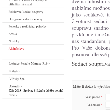
dvěma tuhostmi s
Rozkládací sedací soupravy na
příležitostné spaní
nabízíme možnost
Polohovací sedací soupravy
jako sedákové, t
Designové sedací soupravy
životnost sedací
soupravu snadno 
Pohovky a rozkládací pohovky
prvků, ale i možn
Křesla
nás standardem, p
Novinky
Pro Vaše dokona
Akční slevy
posouvat dle své p
Sedací souprav
Ložnice-Postele-Matrace-Rošty
Nábytek
Vířivky-Spa
Máte-li dotaz k výrobku
Aktuality
Září 2013 - Správné čištění a údržba potahů
více »
Vaše jméno
*
Váš email
*