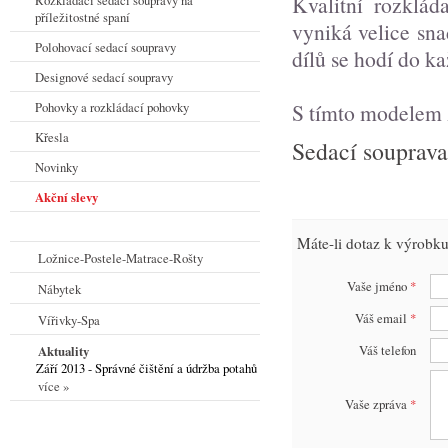
Kvalitní rozklá
Rozkládací sedací soupravy na
příležitostné spaní
vyniká velice sna
Polohovací sedací soupravy
dílů se hodí do k
Designové sedací soupravy
S tímto modelem 
Pohovky a rozkládací pohovky
Křesla
Sedací souprava
Novinky
Akční slevy
Máte-li dotaz k výrobku
Ložnice-Postele-Matrace-Rošty
Vaše jméno
*
Nábytek
Váš email
*
Vířivky-Spa
Váš telefon
Aktuality
Září 2013 - Správné čištění a údržba potahů
více »
Vaše zpráva
*