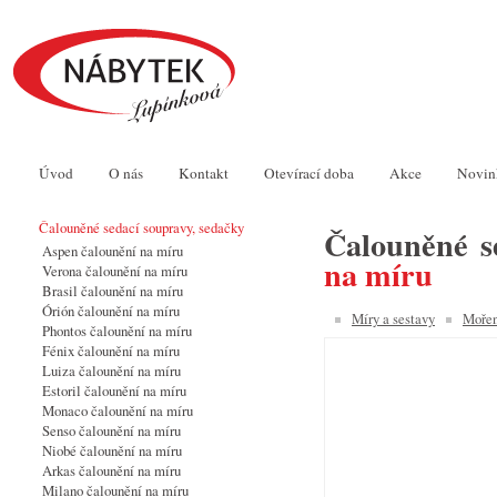
Úvod
O nás
Kontakt
Otevírací doba
Akce
Novin
Čalouněné sedací soupravy, sedačky
Čalouněné s
Aspen čalounění na míru
na míru
Verona čalounění na míru
Brasil čalounění na míru
Órión čalounění na míru
Míry a sestavy
Mořen
Phontos čalounění na míru
Fénix čalounění na míru
Luiza čalounění na míru
Estoril čalounění na míru
Monaco čalounění na míru
Senso čalounění na míru
Niobé čalounění na míru
Arkas čalounění na míru
Milano čalounění na míru