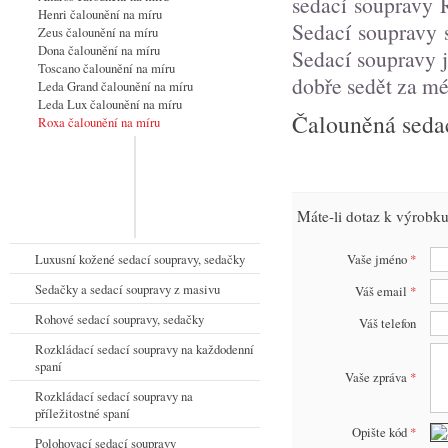
sedací soupravy R
Henri čalounění na míru
Sedací soupravy s
Zeus čalounění na míru
Dona čalounění na míru
Sedací soupravy j
Toscano čalounění na míru
dobře sedět za m
Leda Grand čalounění na míru
Leda Lux čalounění na míru
Čalouněná sedac
Roxa čalounění na míru
Máte-li dotaz k výrobku
Vaše jméno
*
Luxusní kožené sedací soupravy, sedačky
Sedačky a sedací soupravy z masivu
Váš email
*
Rohové sedací soupravy, sedačky
Váš telefon
Rozkládací sedací soupravy na každodenní
spaní
Vaše zpráva
*
Rozkládací sedací soupravy na
příležitostné spaní
Opište kód
*
Polohovací sedací soupravy